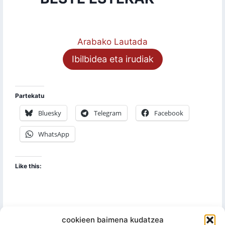
Arabako Lautada
Ibilbidea eta irudiak
Partekatu
Bluesky
Telegram
Facebook
WhatsApp
Like this:
cookieen baimena kudatzea