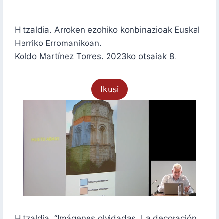
Hitzaldia. Arroken ezohiko konbinazioak Euskal
Herriko Erromanikoan.
Koldo Martínez Torres. 2023ko otsaiak 8.
Ikusi
Hitzaldia. “Imágenes olvidadas. La decoración