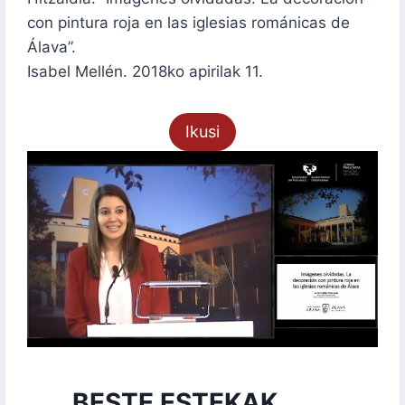
con pintura roja en las iglesias románicas de
Álava”.
Isabel Mellén. 2018ko apirilak 11.
Ikusi
BESTE ESTEKAK