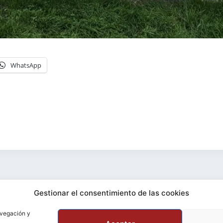
WhatsApp
Facebook
YouTube
Bluesky
Telegram
Instagram
Gestionar el consentimiento de las cookies
avegación y
a
licencia de Creative Commons Reconocimiento-Comparti