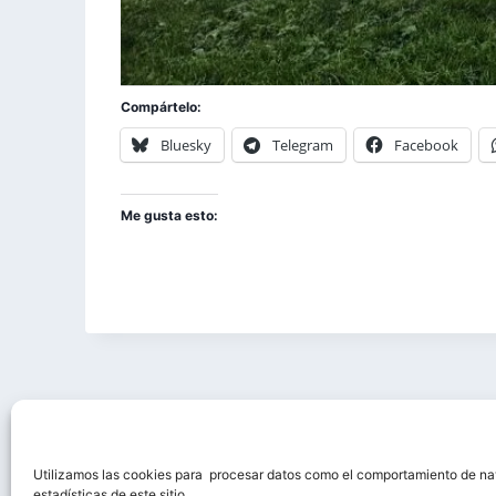
Compártelo:
Bluesky
Telegram
Facebook
Me gusta esto:
Utilizamos las cookies para procesar datos como el comportamiento de n
Esta obra está bajo un
estadísticas de este sitio.