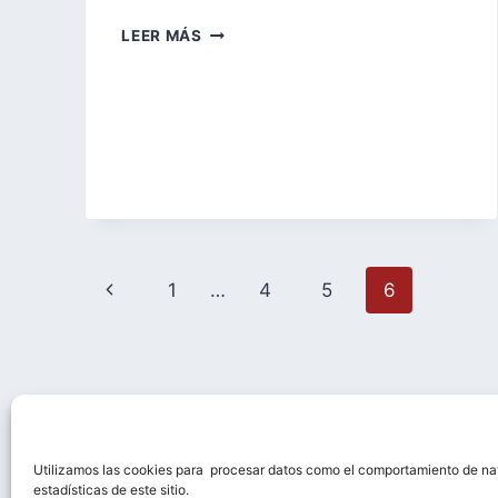
LA
LEER MÁS
PORTADA
DE
SAINT-
PIERRE
DE
MOISSAC
EN
“EL
NOMBRE
DE
Navegación
Página
LA
1
…
4
5
6
ROSA”.
de
anterior
página
Utilizamos las cookies para procesar datos como el comportamiento de n
Esta obra está bajo un
estadísticas de este sitio.