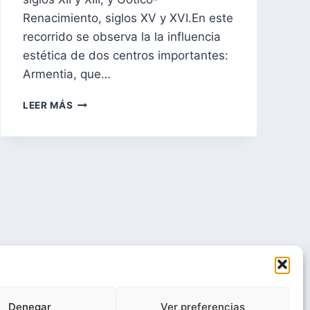
Renacimiento, siglos XV y XVI.En este
recorrido se observa la la influencia
estética de dos centros importantes:
Armentia, que…
EXCURSIÓN
LEER MÁS
POR
EL
ALFOZ
DE
VITORIA-
GASTEIZ
rIgual 4.0 Internacional
Denegar
Ver preferencias