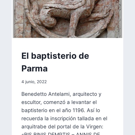
FORMACIÓN
El baptisterio de
Parma
Por
4 junio, 2022
aae2020aar
Benedetto Antelami, arquitecto y
escultor, comenzó a levantar el
baptisterio en el año 1196. Así lo
recuerda la inscripción tallada en el
arquitrabe del portal de la Virgen:
«BIS BINIS DEMPTIS – ANNIS DE