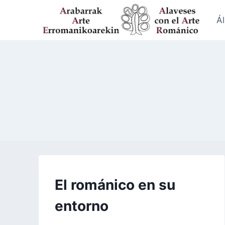
Saltar
al
Á
contenido
FORMACIÓN
El románico en su
entorno