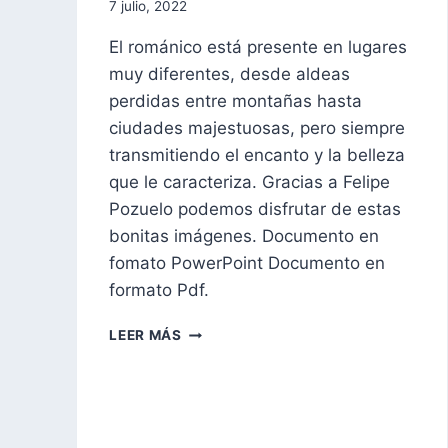
Por
7 julio, 2022
aae2020aar
El románico está presente en lugares
muy diferentes, desde aldeas
perdidas entre montañas hasta
ciudades majestuosas, pero siempre
transmitiendo el encanto y la belleza
que le caracteriza. Gracias a Felipe
Pozuelo podemos disfrutar de estas
bonitas imágenes. Documento en
fomato PowerPoint Documento en
formato Pdf.
EL
LEER MÁS
ROMÁNICO
EN
SU
ENTORNO