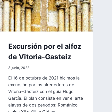
EXCURSIONES
Excursión por el alfoz
|
FORMACIÓN
de Vitoria-Gasteiz
|
MEMORIAS
Por
3 junio, 2022
aae2020aar
El 16 de octubre de 2021 hicimos la
excursión por los alrededores de
Vitoria-Gasteiz con el guía Hugo
García. El plan consiste en ver el arte
alavés de dos períodos: Románico,
siglos XII y XIII, y Gótico-