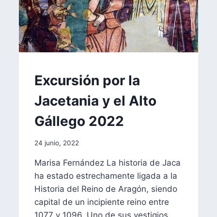
EXCURSIONES
Excursión por la
|
FORMACIÓN
Jacetania y el Alto
|
MEMORIAS
Gállego 2022
Por
24 junio, 2022
aae2020aar
Marisa Fernández La historia de Jaca
ha estado estrechamente ligada a la
Historia del Reino de Aragón, siendo
capital de un incipiente reino entre
1077 y 1096. Uno de sus vestigios