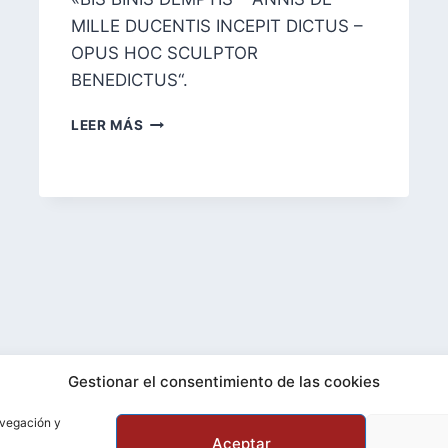
MILLE DUCENTIS INCEPIT DICTUS –
OPUS HOC SCULPTOR
BENEDICTUS“.
EL
LEER MÁS
BAPTISTERIO
DE
PARMA
Facebook
YouTube
Bluesky
Telegram
Instagram
Gestionar el consentimiento de las cookies
avegación y
a
licencia de Creative Commons Reconocimiento-Comparti
Aceptar