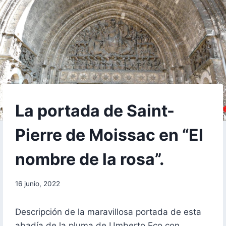
FORMACIÓN
La portada de Saint-
Pierre de Moissac en “El
nombre de la rosa”.
Por
16 junio, 2022
aae2020aar
Descripción de la maravillosa portada de esta
abadía de la pluma de Umberto Eco con