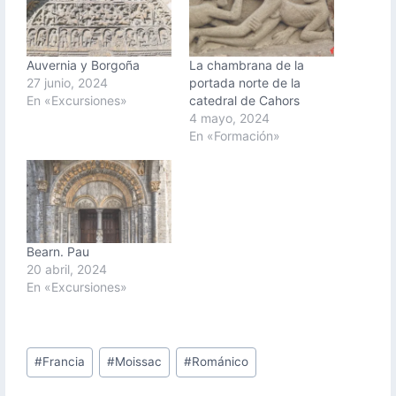
Auvernia y Borgoña
La chambrana de la
27 junio, 2024
portada norte de la
En «Excursiones»
catedral de Cahors
4 mayo, 2024
En «Formación»
Bearn. Pau
20 abril, 2024
En «Excursiones»
Etiquetas
#
Francia
#
Moissac
#
Románico
de