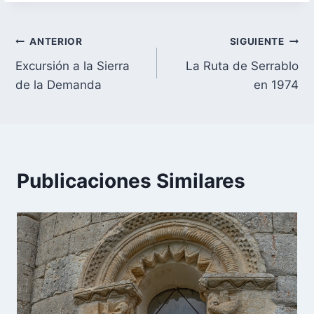
la
entrada:
Navegación
ANTERIOR
SIGUIENTE
Excursión a la Sierra
La Ruta de Serrablo
de
de la Demanda
en 1974
entradas
Publicaciones Similares