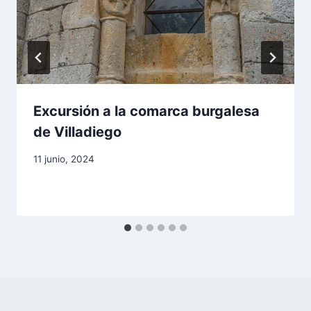
Excursión a la comarca burgalesa
de Villadiego
Por
11 junio, 2024
aae2020aar