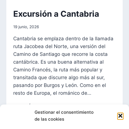
EXCURSIONES
Excursión a Cantabria
|
FORMACIÓN
Por
19 junio, 2026
aae2020aar
Cantabria se emplaza dentro de la llamada
ruta Jacobea del Norte, una versión del
Camino de Santiago que recorre la costa
cantábrica. Es una buena alternativa al
Camino Francés, la ruta más popular y
transitada que discurre algo más al sur,
pasando por Burgos y León. Como en el
resto de Europa, el románico de…
EXCURSIÓN
LEER MÁS
A
Gestionar el consentimiento
CANTABRIA
de las cookies