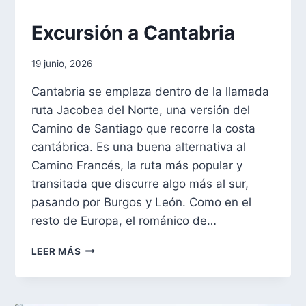
EXCURSIONES
Excursión a Cantabria
|
FORMACIÓN
Por
19 junio, 2026
aae2020aar
Cantabria se emplaza dentro de la llamada
ruta Jacobea del Norte, una versión del
Camino de Santiago que recorre la costa
cantábrica. Es una buena alternativa al
Camino Francés, la ruta más popular y
transitada que discurre algo más al sur,
pasando por Burgos y León. Como en el
resto de Europa, el románico de…
EXCURSIÓN
LEER MÁS
A
CANTABRIA