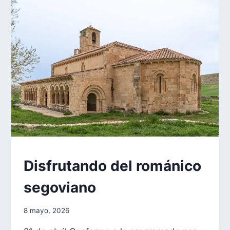
EXCURSIONES
Disfrutando del románico
|
FORMACIÓN
segoviano
Por
8 mayo, 2026
aae2020aar