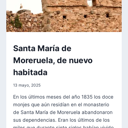
FORMACIÓN
Santa María de
Moreruela, de nuevo
habitada
Por
13 mayo, 2025
aae2020aar
En los últimos meses del año 1835 los doce
monjes que aún residían en el monasterio
de Santa María de Moreruela abandonaron
sus dependencias. Eran los últimos de los
miles que durante siete siglos habían vivido