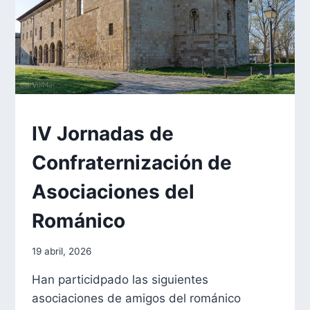
EXCURSIONES
IV Jornadas de
|
FORMACIÓN
Confraternización de
Asociaciones del
Románico
Por
19 abril, 2026
aae2020aar
Han particidpado las siguientes
asociaciones de amigos del románico