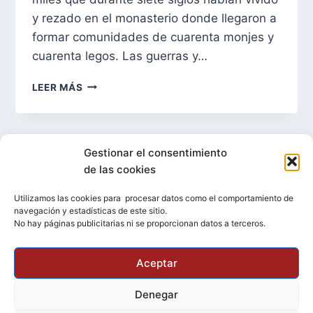
y rezado en el monasterio donde llegaron a
formar comunidades de cuarenta monjes y
cuarenta legos. Las guerras y…
SANTA
LEER MÁS
MARÍA
DE
MORERUELA,
DE
Gestionar el consentimiento
Entradas anteriores
NUEVO
de las cookies
HABITADA
Utilizamos las cookies para procesar datos como el comportamiento de
Facebook
YouTube
Bluesky
Telegram
Instagram
navegación y estadísticas de este sitio.
No hay páginas publicitarias ni se proporcionan datos a terceros.
Esta obra está bajo una
licencia de Creative
Aceptar
Commons Reconocimiento-CompartirIgual 4.0
Denegar
Internacional