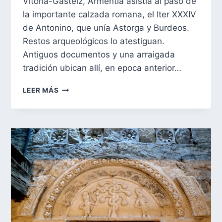
Vitoria-Gasteiz, Armentia asistía al paso de
la importante calzada romana, el Iter XXXIV
de Antonino, que unía Astorga y Burdeos.
Restos arqueológicos lo atestiguan.
Antiguos documentos y una arraigada
tradición ubican allí, en epoca anterior…
BASÍLICA
LEER MÁS
ROMÁNICA
DE
SAN
PRUDENCIO
DE
ARMENTIA,
PATRÓN
DE
ÁLAVA.