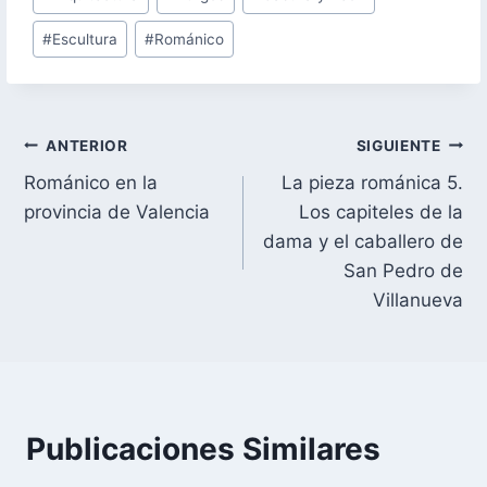
de
#
Escultura
#
Románico
la
entrada:
Navegación
ANTERIOR
SIGUIENTE
Románico en la
La pieza románica 5.
de
provincia de Valencia
Los capiteles de la
entradas
dama y el caballero de
San Pedro de
Villanueva
Publicaciones Similares