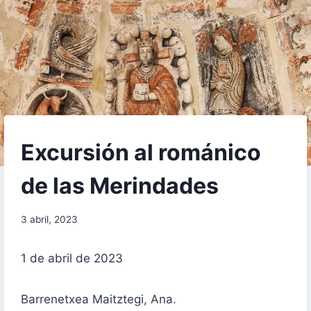
EXCURSIONES
Excursión al románico
|
MEMORIAS
de las Merindades
Por
3 abril, 2023
aae2020aar
1 de abril de 2023
Barrenetxea Maitztegi, Ana.