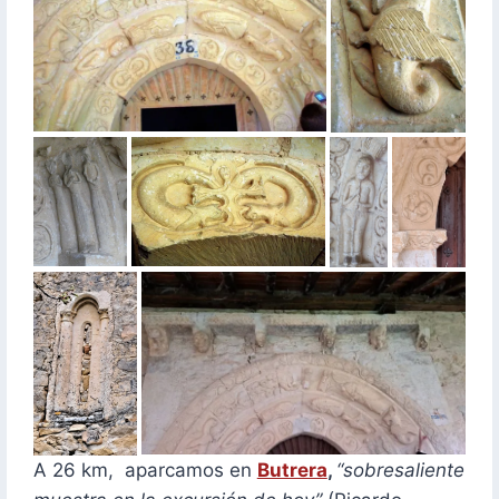
A 26 km, aparcamos en
Butrera
,
“sobresaliente