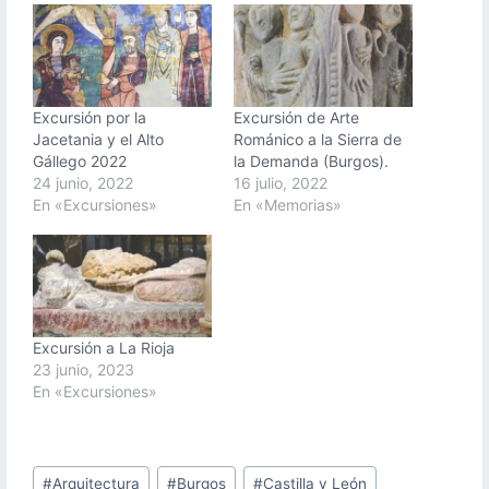
Excursión por la
Excursión de Arte
Jacetania y el Alto
Románico a la Sierra de
Gállego 2022
la Demanda (Burgos).
24 junio, 2022
16 julio, 2022
En «Excursiones»
En «Memorias»
Excursión a La Rioja
23 junio, 2023
En «Excursiones»
Etiquetas
#
Arquitectura
#
Burgos
#
Castilla y León