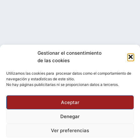
Gestionar el consentimiento
de las cookies
Utilizamos las cookies para procesar datos como el comportamiento de
Facebook
YouTube
Bluesky
Telegram
Instagram
navegación y estadísticas de este sitio.
No hay páginas publicitarias ni se proporcionan datos a terceros.
Esta obra está bajo una
licencia de Creative
Aceptar
Commons Reconocimiento-CompartirIgual 4.0
Denegar
Internacional
Ver preferencias
2026