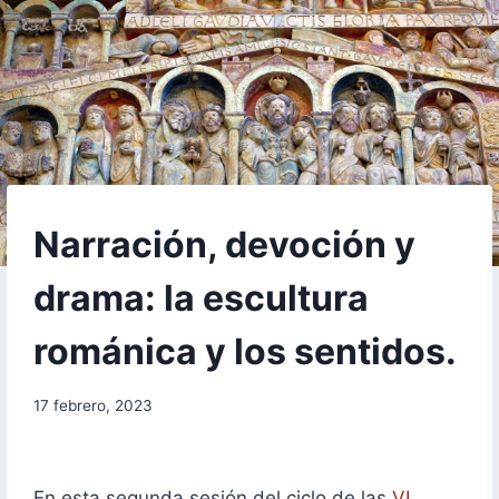
FORMACIÓN
Narración, devoción y
drama: la escultura
románica y los sentidos.
Por
17 febrero, 2023
aae2020aar
En esta segunda sesión del ciclo de las
VI