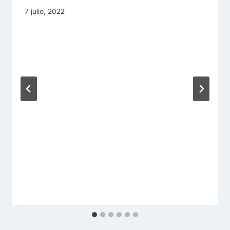
Por
7 julio, 2022
aae2020aar