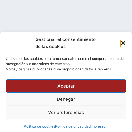
Gestionar el consentimiento
de las cookies
Utilizamos las cookies para procesar datos como el comportamiento de
Facebook
YouTube
Bluesky
Telegram
Instagram
navegación y estadísticas de este sitio.
No hay páginas publicitarias ni se proporcionan datos a terceros.
Esta obra está bajo una
licencia de Creative
Aceptar
Commons Reconocimiento-CompartirIgual 4.0
Denegar
Internacional
Ver preferencias
2026
Política de cookies
Política de privacidad
Impressum