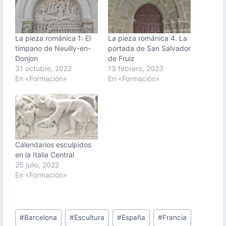
La pieza románica 1: El
La pieza románica 4. La
tímpano de Neuilly-en-
portada de San Salvador
Donjon
de Fruiz
31 octubre, 2022
13 febrero, 2023
En «Formación»
En «Formación»
Calendarios esculpidos
en la Italia Central
25 julio, 2022
En «Formación»
Etiquetas
#
Barcelona
#
Escultura
#
España
#
Francia
de