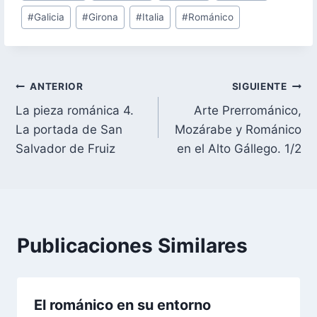
#
Galicia
#
Girona
#
Italia
#
Románico
la
entrada:
Navegación
ANTERIOR
SIGUIENTE
La pieza románica 4.
Arte Prerrománico,
de
La portada de San
Mozárabe y Románico
entradas
Salvador de Fruiz
en el Alto Gállego. 1/2
Publicaciones Similares
El románico en su entorno