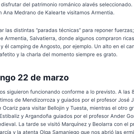
disfrutar del patrimonio románico alavés seleccionado. 
n Ana Medrano de Kalearte visitamos Armentia.
dar las distintas “paradas técnicas” para reponer fuerzas
e Armentia, Salvatierra, donde algunos compraron rica
 y él camping de Angosto, por ejemplo. Un alto en el ca
cafetito y la charla del momento siempre es grato.
ngo 22 de marzo
os siguieron funcionando conforme a lo previsto. A las 
timos de Mendizorroza y guiados por el profesor José J
Ocariz para visitar Bellojin y Tuesta, mientras el otro g
a Estibaliz y Argandoña guiados por el profesor Ander G
dieval. La tarde se visitó Marquínez y Beolarra con el p
arcía y la atenta Olga Samaniego que nos abrió las ermi