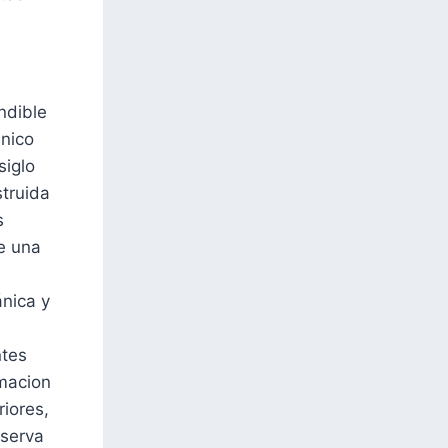
ndible
nico
siglo
struida
s
e una
nica y
ntes
macion
riores,
serva