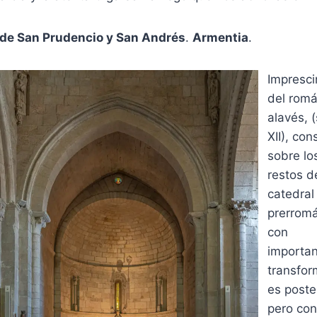
 de San Prudencio y San Andrés
.
Armentia
.
Impresci
del romá
alavés, (
XII), con
sobre lo
restos d
catedral
prerromá
con
importa
transfor
es poste
pero con