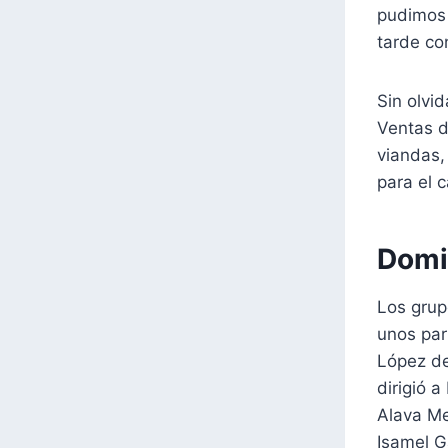
pudimos 
tarde co
Sin olvi
Ventas d
viandas,
para el 
Domi
Los grup
unos par
López de 
dirigió 
Alava Me
Isamel G