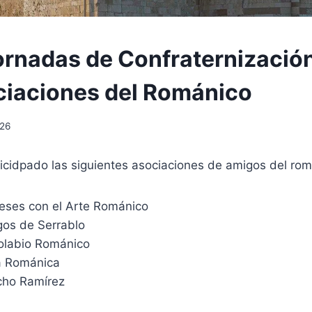
NES
ornadas de Confraternizació
N
iaciones del Románico
026
ar
icidpado las siguientes asociaciones de amigos del ro
eses con el Arte Románico
os de Serrablo
olabio Románico
a Románica
cho Ramírez