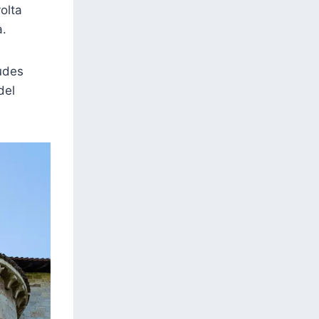
olta
a.
udes
del