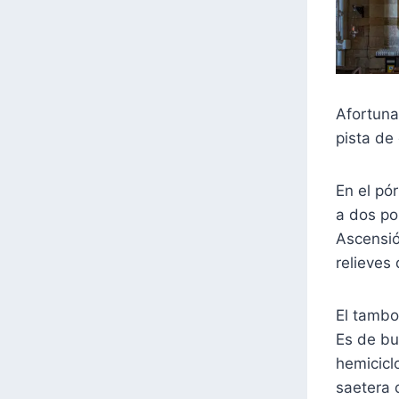
Afortuna
pista de 
En el pó
a dos po
Ascensió
relieves 
El tambo
Es de bu
hemicicl
saetera 