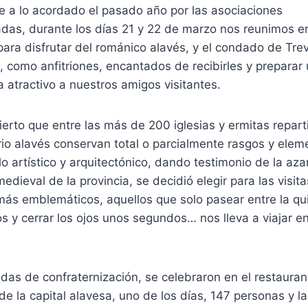
 a lo acordado el pasado año por las asociaciones
adas, durante los días 21 y 22 de marzo nos reunimos en
para disfrutar del románico alavés, y el condado de Tre
, como anfitriones, encantados de recibirles y preparar
 atractivo a nuestros amigos visitantes.
ierto que entre las más de 200 iglesias y ermitas repart
torio alavés conservan total o parcialmente rasgos y ele
ilo artístico y arquitectónico, dando testimonio de la az
medieval de la provincia, se decidió elegir para las visita
más emblemáticos, aquellos que solo pasear entre la qu
s y cerrar los ojos unos segundos… nos lleva a viajar en
das de confraternización, se celebraron en el restauran
 de la capital alavesa, uno de los días, 147 personas y l