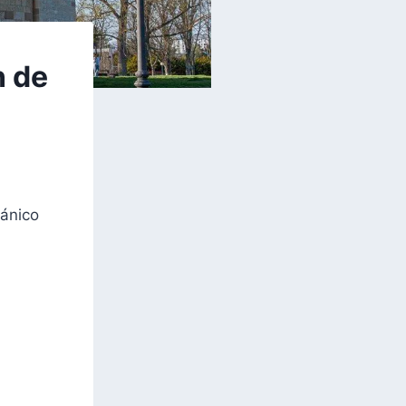
n de
mánico