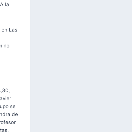
A la
; en Las
s
mino
8,30,
avier
rupo se
ondra de
rofesor
tas.