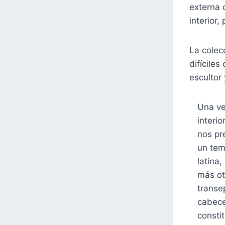
externa 
interior
La colec
difíciles
escultor
Una ve
interio
nos pr
un tem
latina
más ot
transe
cabec
consti