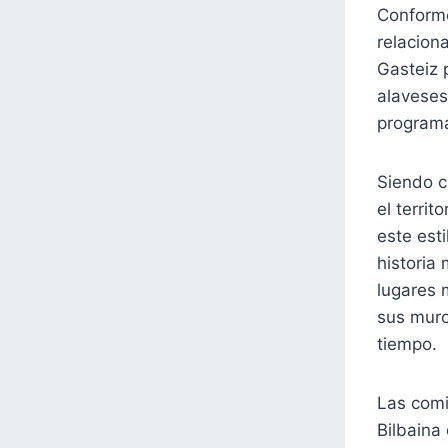
Conforme
relacion
Gasteiz 
alaveses
programa
Siendo c
el terri
este est
historia 
lugares 
sus muro
tiempo.
Las comi
Bilbaina