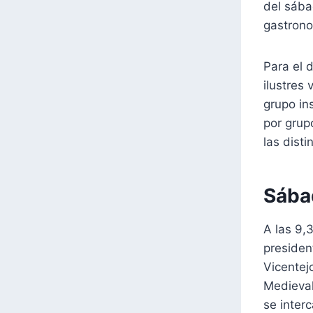
del sába
gastrono
Para el 
ilustres 
grupo in
por grup
las disti
Sába
A las 9,
presiden
Vicentej
Medieval
se inter