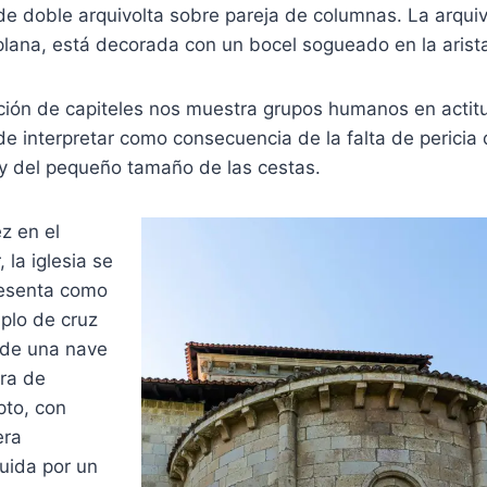
de doble arquivolta sobre pareja de columnas. La arquiv
, plana, está decorada con un bocel sogueado en la arist
ción de capiteles nos muestra grupos humanos en actit
 de interpretar como consecuencia de la falta de pericia 
 y del pequeño tamaño de las cestas.
z en el
r, la iglesia se
esenta como
plo de cruz
, de una nave
ra de
pto, con
era
tuida por un