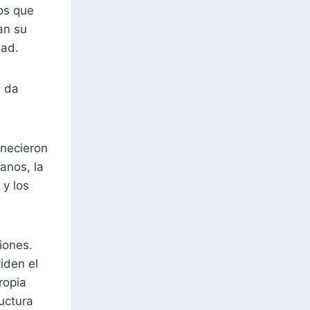
os que
an su
dad.
s da
enecieron
anos, la
 y los
iones.
iden el
ropia
ructura