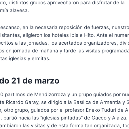
do, distintos grupos aprovecharon para disfrutar de la
mía alavesa.
descanso, en la necesaria reposición de fuerzas, nuestr
visitantes, eligieron los hoteles Ibis e Hito. Ante el nume
scritos a las jornadas, los acertados organizadores, divi
os en jornada de mañana y tarde las visitas programad
ntas iglesias y ermitas.
do 21 de marzo
30 partimos de Mendizorroza y un grupo guiados por nu
te Ricardo Garay, se dirigió a la Basílica de Armentia y 
o, otro grupo, guiados por el profesor Eneko Tuduri de A
, partió hacia las “iglesias pintadas” de Gaceo y Alaiza.
cambiaron las visitas y de esta forma tan organizada, to