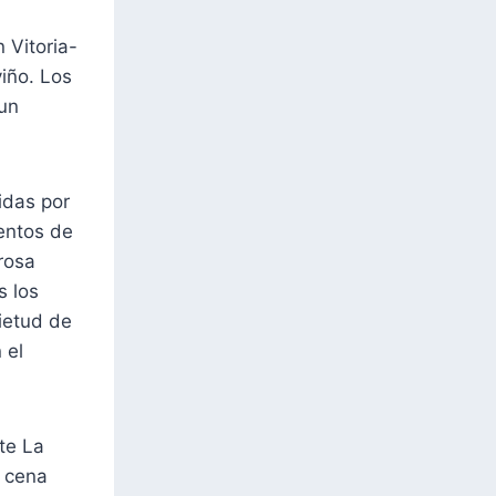
 Vitoria-
viño. Los
 un
idas por
mentos de
arosa
s los
ietud de
 el
te La
a cena