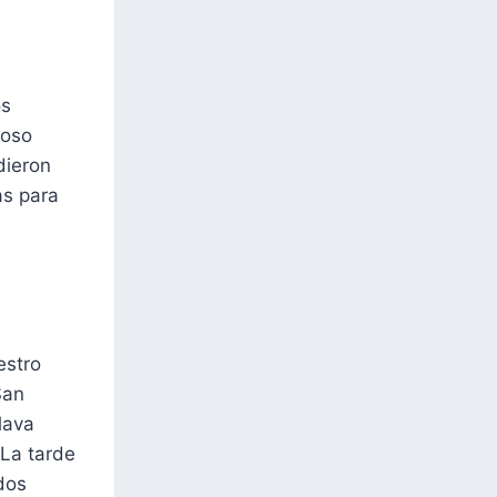
os
roso
dieron
as para
estro
San
lava
 La tarde
dos