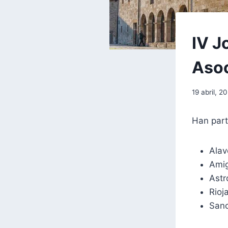
EXCURSIO
IV J
|
FORMACIÓ
Asoc
Por
19 abril, 2
aae2020a
Han part
Alav
Amig
Astr
Rioj
San